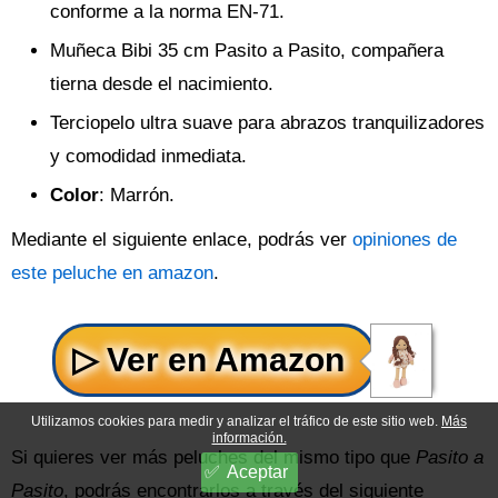
conforme a la norma EN-71.
Muñeca Bibi 35 cm Pasito a Pasito, compañera
tierna desde el nacimiento.
Terciopelo ultra suave para abrazos tranquilizadores
y comodidad inmediata.
Color
: Marrón.
Mediante el siguiente enlace, podrás ver
opiniones de
este peluche en amazon
.
Utilizamos cookies para medir y analizar el tráfico de este sitio web.
Más
información.
Si quieres ver más peluches del mismo tipo que
Pasito a
Aceptar
Pasito
, podrás encontrarlos a través del siguiente