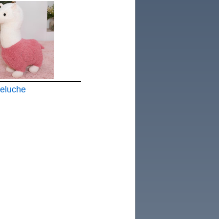
eluche
e Llama