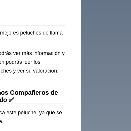
z mejores peluches de llama
podrás ver más información y
én podrás leer los
ches y ver su valoración,
iños Compañeros de
ido ✅
aca este peluche, ya que se
a.