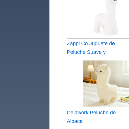
Zappi Co Juguete de
Peluche Suave y
Agradable al Tacto
para Niños
Compañeros de
Juego Suaves y
Mimosos para Niños
Celawork Peluche de
Alpaca