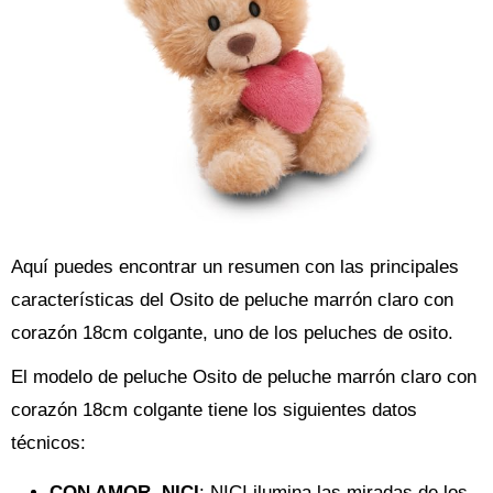
Aquí puedes encontrar un resumen con las principales
características del Osito de peluche marrón claro con
corazón 18cm colgante, uno de los peluches de osito.
El modelo de peluche Osito de peluche marrón claro con
corazón 18cm colgante tiene los siguientes datos
técnicos:
CON AMOR, NICI
: NICI ilumina las miradas de los