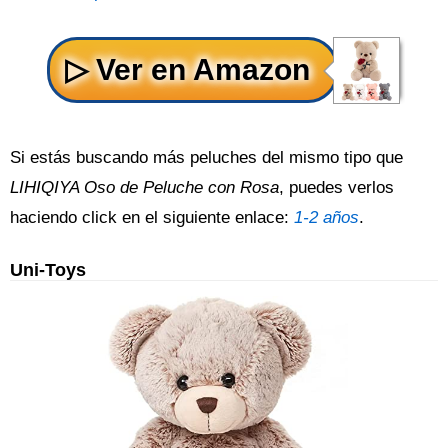
Si estás buscando más peluches del mismo tipo que
LIHIQIYA Oso de Peluche con Rosa
, puedes verlos
haciendo click en el siguiente enlace:
1-2 años
.
Uni-Toys