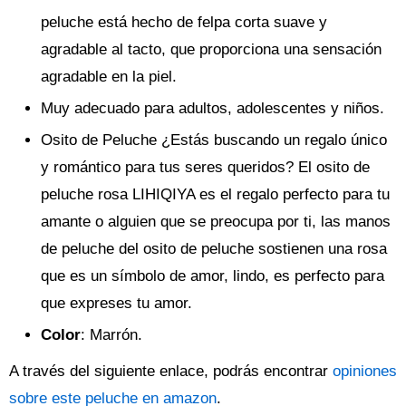
peluche está hecho de felpa corta suave y
agradable al tacto, que proporciona una sensación
agradable en la piel.
Muy adecuado para adultos, adolescentes y niños.
Osito de Peluche ¿Estás buscando un regalo único
y romántico para tus seres queridos? El osito de
peluche rosa LIHIQIYA es el regalo perfecto para tu
amante o alguien que se preocupa por ti, las manos
de peluche del osito de peluche sostienen una rosa
que es un símbolo de amor, lindo, es perfecto para
que expreses tu amor.
Color
: Marrón.
A través del siguiente enlace, podrás encontrar
opiniones
sobre este peluche en amazon
.