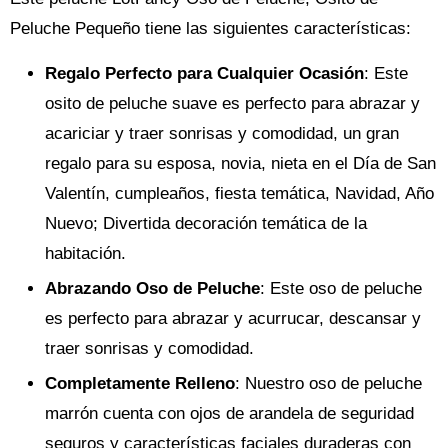
Peluche Pequeño tiene las siguientes características:
Regalo Perfecto para Cualquier Ocasión
: Este
osito de peluche suave es perfecto para abrazar y
acariciar y traer sonrisas y comodidad, un gran
regalo para su esposa, novia, nieta en el Día de San
Valentín, cumpleaños, fiesta temática, Navidad, Año
Nuevo; Divertida decoración temática de la
habitación.
Abrazando Oso de Peluche
: Este oso de peluche
es perfecto para abrazar y acurrucar, descansar y
traer sonrisas y comodidad.
Completamente Relleno
: Nuestro oso de peluche
marrón cuenta con ojos de arandela de seguridad
seguros y características faciales duraderas con