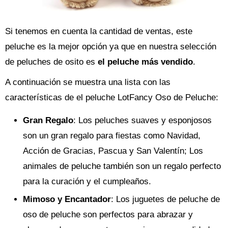
Si tenemos en cuenta la cantidad de ventas, este
peluche es la mejor opción ya que en nuestra selección
de peluches de osito es
el peluche más vendido
.
A continuación se muestra una lista con las
características de el peluche LotFancy Oso de Peluche:
Gran Regalo
: Los peluches suaves y esponjosos
son un gran regalo para fiestas como Navidad,
Acción de Gracias, Pascua y San Valentín; Los
animales de peluche también son un regalo perfecto
para la curación y el cumpleaños.
Mimoso y Encantador
: Los juguetes de peluche de
oso de peluche son perfectos para abrazar y