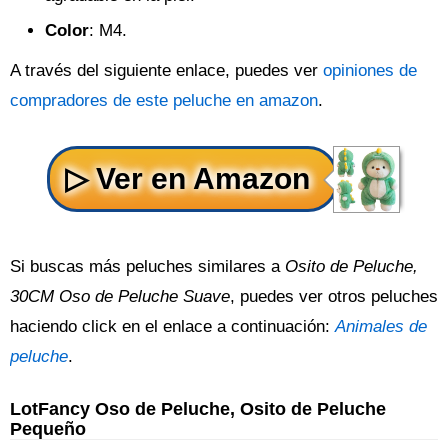
Color
: M4.
A través del siguiente enlace, puedes ver
opiniones de
compradores de este peluche en amazon
.
Si buscas más peluches similares a
Osito de Peluche,
30CM Oso de Peluche Suave
, puedes ver otros peluches
haciendo click en el enlace a continuación:
Animales de
peluche
.
LotFancy Oso de Peluche, Osito de Peluche
Pequeño