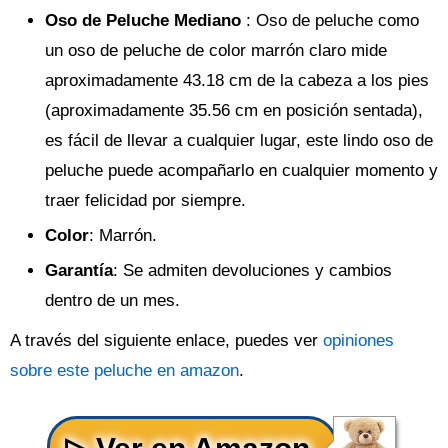
Oso de Peluche Mediano
: Oso de peluche como
un oso de peluche de color marrón claro mide
aproximadamente 43.18 cm de la cabeza a los pies
(aproximadamente 35.56 cm en posición sentada),
es fácil de llevar a cualquier lugar, este lindo oso de
peluche puede acompañarlo en cualquier momento y
traer felicidad por siempre.
Color
: Marrón.
Garantía
: Se admiten devoluciones y cambios
dentro de un mes.
A través del siguiente enlace, puedes ver
opiniones
sobre este peluche en amazon
.