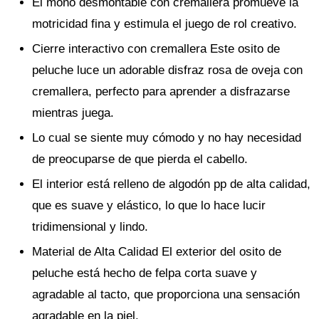
El mono desmontable con cremallera promueve la
motricidad fina y estimula el juego de rol creativo.
Cierre interactivo con cremallera Este osito de
peluche luce un adorable disfraz rosa de oveja con
cremallera, perfecto para aprender a disfrazarse
mientras juega.
Lo cual se siente muy cómodo y no hay necesidad
de preocuparse de que pierda el cabello.
El interior está relleno de algodón pp de alta calidad,
que es suave y elástico, lo que lo hace lucir
tridimensional y lindo.
Material de Alta Calidad El exterior del osito de
peluche está hecho de felpa corta suave y
agradable al tacto, que proporciona una sensación
agradable en la piel.