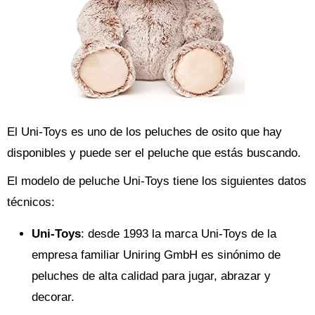
El Uni-Toys es uno de los peluches de osito que hay
disponibles y puede ser el peluche que estás buscando.
El modelo de peluche Uni-Toys tiene los siguientes datos
técnicos:
Uni-Toys
: desde 1993 la marca Uni-Toys de la
empresa familiar Uniring GmbH es sinónimo de
peluches de alta calidad para jugar, abrazar y
decorar.