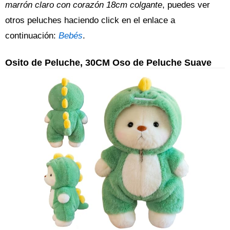
marrón claro con corazón 18cm colgante
, puedes ver
otros peluches haciendo click en el enlace a
continuación:
Bebés
.
Osito de Peluche, 30CM Oso de Peluche Suave