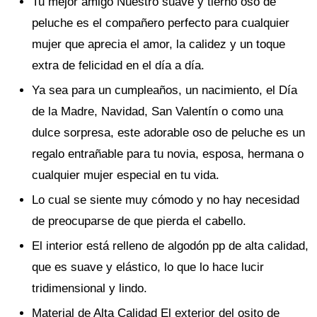
Tu mejor amigo Nuestro suave y tierno oso de
peluche es el compañero perfecto para cualquier
mujer que aprecia el amor, la calidez y un toque
extra de felicidad en el día a día.
Ya sea para un cumpleaños, un nacimiento, el Día
de la Madre, Navidad, San Valentín o como una
dulce sorpresa, este adorable oso de peluche es un
regalo entrañable para tu novia, esposa, hermana o
cualquier mujer especial en tu vida.
Lo cual se siente muy cómodo y no hay necesidad
de preocuparse de que pierda el cabello.
El interior está relleno de algodón pp de alta calidad,
que es suave y elástico, lo que lo hace lucir
tridimensional y lindo.
Material de Alta Calidad El exterior del osito de