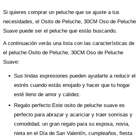
Si quieres comprar un peluche que se ajuste a tus
necesidades, el Osito de Peluche, 30CM Oso de Peluche
Suave puede ser el peluche que estás buscando.
A continuación verás una lista con las características de
el peluche Osito de Peluche, 30CM Oso de Peluche
Suave:
Sus lindas expresiones pueden ayudarte a reducir el
estrés cuando estás enojado y hacer que tu hogar
esté lleno de amor y calidez.
Regalo perfecto Este osito de peluche suave es
perfecto para abrazar y acariciar y traer sonrisas y
comodidad, un gran regalo para su esposa, novia,
nieta en el Día de San Valentín, cumpleaños, fiesta