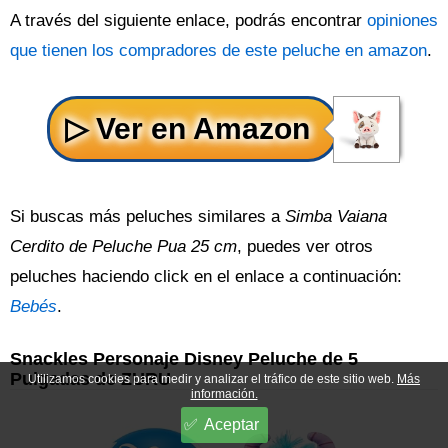
A través del siguiente enlace, podrás encontrar
opiniones
que tienen los compradores de este peluche en amazon
.
Si buscas más peluches similares a
Simba Vaiana
Cerdito de Peluche Pua 25 cm
, puedes ver otros
peluches haciendo click en el enlace a continuación:
Bebés
.
Snackles Personaje Disney Peluche de 5
Pulgadas de ZURU
Utilizamos cookies para medir y analizar el tráfico de este sitio web.
Más
información.
Aceptar