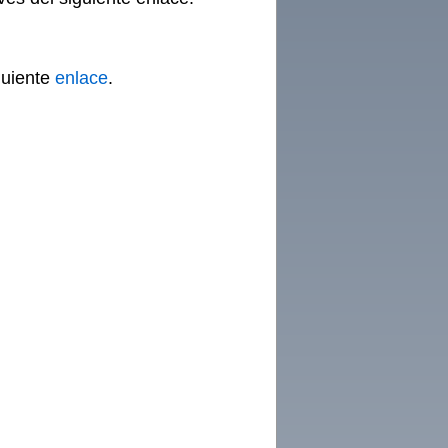
guiente
enlace
.