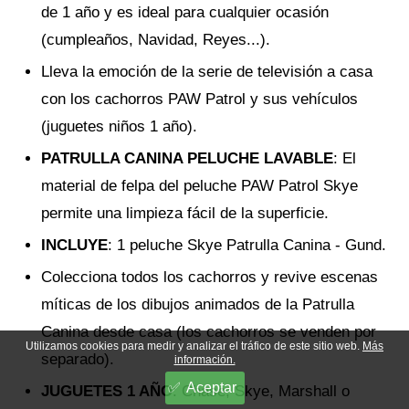
de 1 año y es ideal para cualquier ocasión
(cumpleaños, Navidad, Reyes...).
Lleva la emoción de la serie de televisión a casa
con los cachorros PAW Patrol y sus vehículos
(juguetes niños 1 año).
PATRULLA CANINA PELUCHE LAVABLE
: El
material de felpa del peluche PAW Patrol Skye
permite una limpieza fácil de la superficie.
INCLUYE
: 1 peluche Skye Patrulla Canina - Gund.
Colecciona todos los cachorros y revive escenas
míticas de los dibujos animados de la Patrulla
Canina desde casa (los cachorros se venden por
Utilizamos cookies para medir y analizar el tráfico de este sitio web.
Más
separado).
información.
Aceptar
JUGUETES 1 AÑO
: Chase, Skye, Marshall o