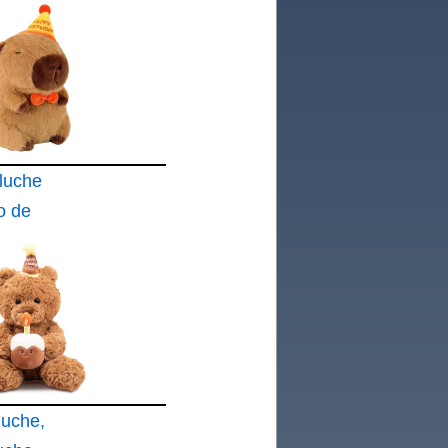
luche
o de
luche,