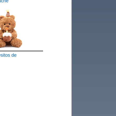
uche
itos de