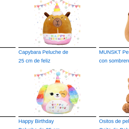
Capybara Peluche de
MUNSKT Pe
25 cm de feliz
con sombrer
cumpleaños
cumpleaños
Happy Birthday
Ositos de pe